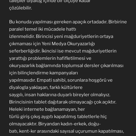
talepler diyalog içinde bir ölçüye kadar
çözülebilir.
Bu konuda yapılması gereken apaçık ortadadır. Birbirine
paralel temel iki mücadele hattı
izlenmelidir. Birincisi yeni mağduriyetlerin ortaya
çıkmaması için Yeni Medya Okuryazarlığı
seferberliğidir. İkincisi ise mevcut mağduriyetlerin
yarattığı problemlerin hafifletilmesi ve
okuryazarlık bağlamında toplumsal dersler çıkarılması
için bilinçlendirme kampanyaları
yapılmasıdır. Empati sahibi, sorunlara hoşgörü ve
diyalogla yaklaşan, farklı kültürlere
saygılı, insan haklarına duyarlı bireyler olmalıyız.
Birincisinin tablet dağıtarak olmayacağı çok açıktır.
Heleki internete bağlanamayan, her
türlü giriş çıkış aygıtı kapatılmış tabletlerle hiç
olmayacaktır. Biryandan kadın-erkek, doğu-
batı, kent-kır arasındaki sayısal uçurumun kapatılması,