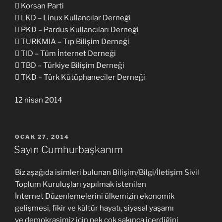
 Korsan Parti
 LKD – Linux Kullancılar Derneği
 PKD – Pardus Kullancıları Derneği
 TURKMIA – Tıp Bilişim Derneği
 TID – Tüm İnternet Derneği
 TBD – Türkiye Bilişim Derneği
 TKD – Türk Kütüphaneciler Derneği
12 nisan 2014
YAYIM
OCAK 27, 2014
TARIHI
Sayın Cumhurbaşkanım
Biz aşağıda isimleri bulunan Bilişim/Bilgi/İletişim Sivil
Toplum Kuruluşları yapılmak istenilen
İnternet Düzenlemelerini ülkemizin ekonomik
gelişmesi, fikir ve kültür hayatı, siyasal yaşamı
ve demokrasimiz için pek çok sakınca içerdiğini