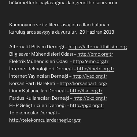
hükümetlerle paylaştığına dair genel bir kanı vardır.
Kamuoyuna ve ilgililere, aşağıda adları bulunan
kuruluşlarca saygıyla duyurulur. 29 Haziran 2013
Alternatif Bilişim Derneği –
https://alternatifbilisim.org
Bilgisayar Mühendisleri Odası –
http://bmo.org.tr
Elektrik Mühendisleri Odası –
http://emo.org.tr
İnternet Teknolojileri Derneği –
http://inetd.org.tr
İnternet Yayıncıları Derneği –
http://iyad.org.tr
Korsan Parti Hareketi –
http://korsanparti.org/
Linux Kullanıcıları Derneği –
http://lkd.org.tr
Pardus Kullanıcıları Derneği –
http://pkd.org.tr
PHP Geliştiricileri Derneği –
http://pgd.org.tr
Telekomcular Derneği –
http://telekomculardernegi.org.tr