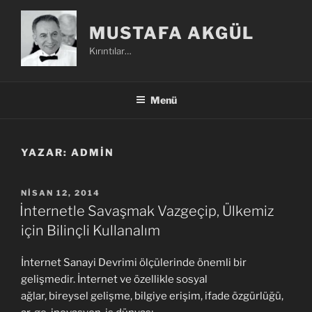
İçeriğe
geç
MUSTAFA AKGÜL
Kırıntılar…
Menü
YAZAR:
ADMIN
YAYIM
NISAN 12, 2014
TARIHI
İnternetle Savaşmak Vazgeçip, Ülkemiz
için Bilinçli Kullanalım
İnternet Sanayi Devrimi ölçülerinde önemli bir
gelişmedir. İnternet ve özellikle sosyal
ağlar, bireysel gelişme, bilgiye erişim, ifade özgürlüğü,