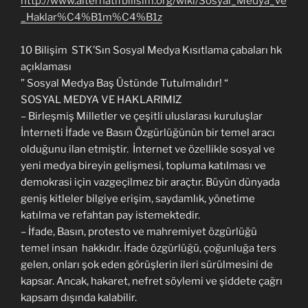
http://www.alternatifbilisim.org/wiki/Sosyal_Medya_ve
_Haklar%C4%B1m%C4%B1z
10 Bilişim STK’Sın Sosyal Medya Kısıtlama çabaları hk
açıklaması
” Sosyal Medya Baş Üstünde Tutulmalıdır! “
SOSYAL MEDYA VE HAKLARIMIZ
– Birleşmiş Milletler ve çeşitli uluslarası kuruluşlar
İnterneti İfade ve Basın Özgürlüğünün bir temel aracı
olduğunu ilan etmiştir. İnternet ve özellikle sosyal ve
yeni medya bireyin gelişmesi, topluma katılması ve
demokrasi için vazgeçilmez bir araçtır. Büyün dünyada
geniş kitleler bilgiye erişim, saydamlık, yönetime
katılma ve refahtan pay istemektedir.
– İfade, Basın, protesto ve mahremiyet özgürlüğü
temel insan hakkıdır. İfade özgürlüğü, çoğunluğa ters
gelen, onları şok eden görüşlerin ileri sürülmesini de
kapsar. Ancak, hakaret, nefret söylemi ve şiddete çağrı
kapsam dışında kalabilir.