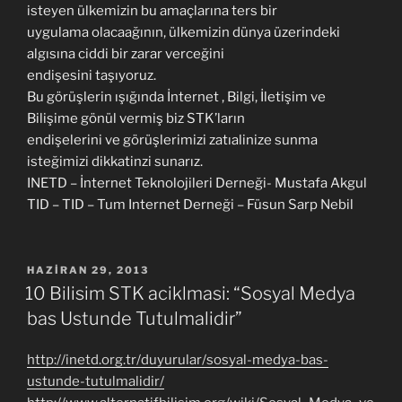
isteyen ülkemizin bu amaçlarına ters bir
uygulama olacaağının, ülkemizin dünya üzerindeki
algısına ciddi bir zarar verceğini
endişesini taşıyoruz.
Bu görüşlerin ışığında İnternet , Bilgi, İletişim ve
Bilişime gönül vermiş biz STK’ların
endişelerini ve görüşlerimizi zatıalinize sunma
isteğimizi dikkatinzi sunarız.
INETD – İnternet Teknolojileri Derneği- Mustafa Akgul
TID – TID – Tum Internet Derneği – Füsun Sarp Nebil
YAYIM
HAZIRAN 29, 2013
TARIHI
10 Bilisim STK aciklmasi: “Sosyal Medya
bas Ustunde Tutulmalidir”
http://inetd.org.tr/duyurular/sosyal-medya-bas-
ustunde-tutulmalidir/