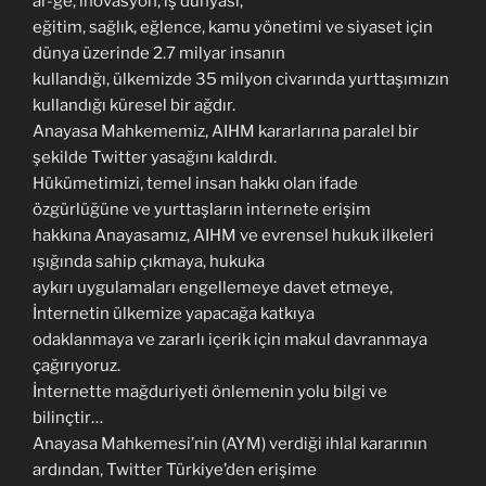
ar-ge, inovasyon, iş dünyası,
eğitim, sağlık, eğlence, kamu yönetimi ve siyaset için
dünya üzerinde 2.7 milyar insanın
kullandığı, ülkemizde 35 milyon civarında yurttaşımızın
kullandığı küresel bir ağdır.
Anayasa Mahkememiz, AIHM kararlarına paralel bir
şekilde Twitter yasağını kaldırdı.
Hükümetimizi, temel insan hakkı olan ifade
özgürlüğüne ve yurttaşların internete erişim
hakkına Anayasamız, AIHM ve evrensel hukuk ilkeleri
ışığında sahip çıkmaya, hukuka
aykırı uygulamaları engellemeye davet etmeye,
İnternetin ülkemize yapacağa katkıya
odaklanmaya ve zararlı içerik için makul davranmaya
çağırıyoruz.
İnternette mağduriyeti önlemenin yolu bilgi ve
bilinçtir…
Anayasa Mahkemesi’nin (AYM) verdiği ihlal kararının
ardından, Twitter Türkiye’den erişime