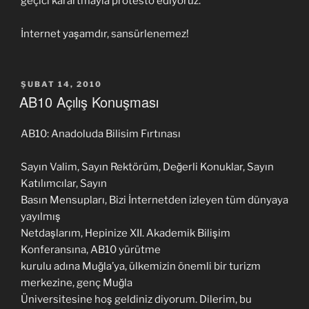
geçici karartmayla protesto ediyoruz.
İnternet yaşamdır, sansürlenemez!
YAYIM
ŞUBAT 14, 2010
TARIHI
AB10 Açılış Konuşması
AB10: Anadoluda Bilisim Fırtınası
Sayın Valim, Sayın Rektörüm, Değerli Konuklar, Sayın
Katılımcılar, Sayın
Basın Mensupları, Bizi İnternetden izleyen tüm dünyaya
yayılmış
Netdaşlarım, Hepinize XII. Akademik Bilişim
Konferansına, AB10 yürütme
kurulu adına Muğla’ya, ülkemizin önemli bir turizm
merkezine, genç Muğla
Üniversitesine hoş geldiniz diyorum. Dilerim, bu