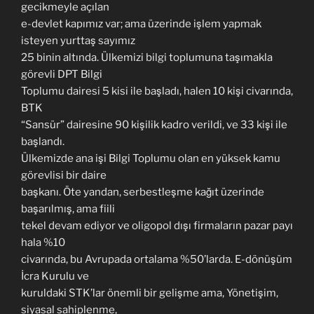
gecikmeyle açılan
e-devlet kapımız var; ama üzerinde işlem yapmak
isteyen yurttaş sayımız
25 binin altında. Ülkemizi bilgi toplumuna taşımakla
görevli DPT Bilgi
Toplumu dairesi 5 kisi ile başladı, halen 10 kişi civarında,
BTK
“Sansür” dairesine 90 kişilik kadro verildi, ve 33 kişi ile
başlandı.
Ülkemizde ana işi Bilgi Toplumu olan en yüksek kamu
görevlisi bir daire
başkanı. Öte yandan, serbestleşme kağıt üzerinde
başarılmış, ama fiili
tekel devam ediyor ve oligopol dışı firmaların pazar payı
hala %10
civarında, bu Avrupada ortalama %50’larda. E-dönüşüm
İcra Kurulu ve
kuruldaki STK’lar önemli bir gelişme ama, Yönetişim,
siyasal sahiplenme,