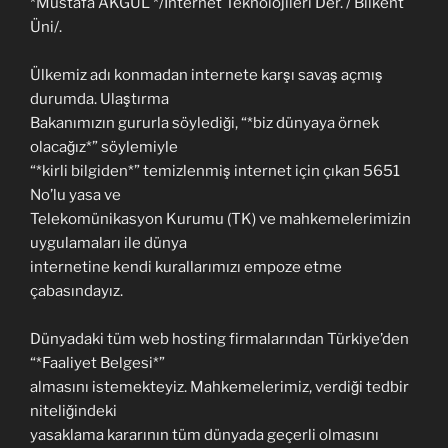
*Mustafa AKGÜL */İnternet Teknolojileri Der. / Bilkent
Üni/.
Ülkemiz adı konmadan internete karşı savaş açmış
durumda. Ulaştırma
Bakanımızın gururla söylediği, “*biz dünyaya örnek
olacağız*” söylemiyle
“*kirli bilgiden*” temizlenmiş internet için çıkan 5651
No’lu yasa ve
Telekomünikasyon Kurumu (TK) ve mahkemelerimizin
uygulamaları ile dünya
internetine kendi kurallarımızı empoze etme
çabasındayız.
Dünyadaki tüm web hosting firmalarından Türkiye’den
“*Faaliyet Belgesi*”
almasını istemekteyiz. Mahkemelerimiz, verdiği tedbir
niteliğindeki
yasaklama kararının tüm dünyada geçerli olmasını