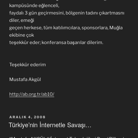
kampüsünde eğlenceli,
faydalı 3 gün geçirmesini, bölgenin tadını çıkartmasnı
diler, emeği
geçen herkese, tüm katılımcılara, sponsorlara, Muğla
ekibine çok
teşekkür eder; konferansa başarılar dilerim.
Teşekkür ederim
Mustafa Akgül
http://ab.org.tr/ab10/
YAYIM
ARALIK 4, 2008
TARIHI
Türkiye’nin İnternetle Savaşı…