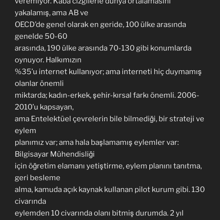
veremiyor. Kaba cizgilerle dünya ortalamasını
yakalamış, ama AB ve
OECD’de genel olarak en geride, 100 ülke arasında
genelde 50-60
arasında, 190 ülke arasında 70-130 gibi konumlarda
oynuyor. Halkımızın
%35’u internet kullanıyor; ama interneti hiç duymamış
olanlar önemli
miktarda; kadın-erkek, şehir-kırsal farkı önemli. 2006-
2010’u kapsayan,
ama Entelektüel çevrelerin bile bilmediği, bir strateji ve
eylem
planımız var; ama hala başlamamış eylemler var:
Bilgisayar Mühendisliği
için öğretim elamanı yetiştirme, eylem planını tanıtma,
geri besleme
alma, kamuda açık kaynak kullanan pilot kurum gibi. 130
civarında
eylemden 10 civarında olanı bitmiş durumda. 2 yıl